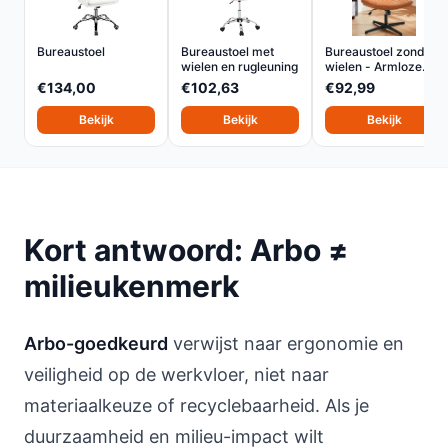
Bureaustoel
Bureaustoel met
Bureaustoel zonder
wielen en rugleuning
wielen - Armloze
Ka...
€134,00
€102,63
€92,99
Bekijk
Bekijk
Bekijk
Kort antwoord: Arbo ≠
milieukenmerk
Arbo-goedkeurd
verwijst naar ergonomie en
veiligheid op de werkvloer, niet naar
materiaalkeuze of recyclebaarheid. Als je
duurzaamheid en milieu-impact wilt