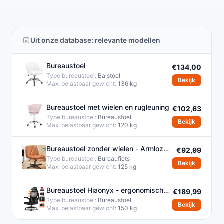
Uit onze database: relevante modellen
Bureaustoel
€134,00
Type bureaustoel:
Balstoel
Bekijk
Max. belastbaar gewicht:
136 kg
Bureaustoel met wielen en rugleuning
€102,63
Type bureaustoel:
Bureaustoel
Bekijk
Max. belastbaar gewicht:
120 kg
Bureaustoel zonder wielen - Armloze
€92,99
Kantoorstoel - Kruispoot
Type bureaustoel:
Bureaufiets
Bekijk
Max. belastbaar gewicht:
125 kg
Bureaustoel Hiaonyx - ergonomische
€189,99
stoel voor volwassenen
Type bureaustoel:
Bureaustoel
Bekijk
Max. belastbaar gewicht:
150 kg