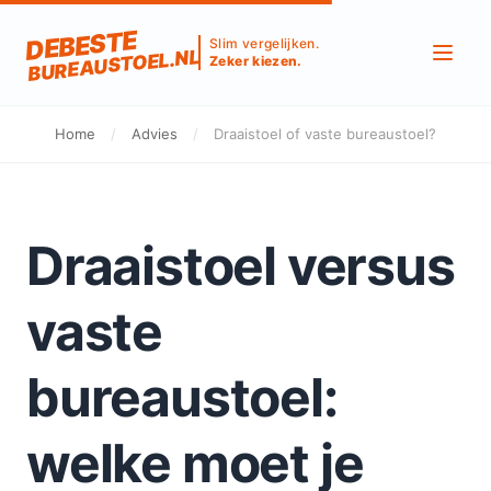
DEBESTE
Slim vergelijken.
BUREAUSTOEL.NL
Zeker kiezen.
Home
/
Advies
/
Draaistoel of vaste bureaustoel?
Draaistoel versus
vaste
bureaustoel:
welke moet je