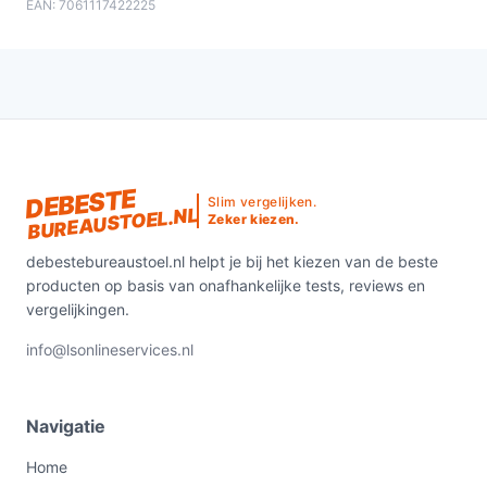
EAN: 7061117422225
Ontdek alle specificaties en vergelijk prijzen op
debestebureaustoel.nl. Kies bewust wat perfect past
bij jouw behoeften!
DEBESTE
Slim vergelijken.
BUREAUSTOEL.NL
Zeker kiezen.
debestebureaustoel.nl helpt je bij het kiezen van de beste
producten op basis van onafhankelijke tests, reviews en
vergelijkingen.
info@lsonlineservices.nl
Navigatie
Home