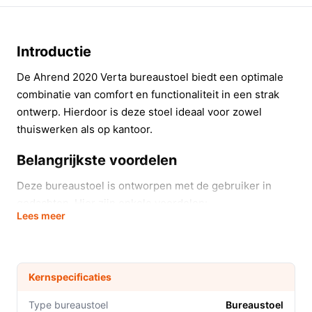
Introductie
De Ahrend 2020 Verta bureaustoel biedt een optimale
combinatie van comfort en functionaliteit in een strak
ontwerp. Hierdoor is deze stoel ideaal voor zowel
thuiswerken als op kantoor.
Belangrijkste voordelen
Deze bureaustoel is ontworpen met de gebruiker in
gedachten. Hier zijn enkele voordelen:
Lees meer
Verstelbare armleuningen zorgen voor een goede
ondersteuning van de armen, wat de belasting op
de schouders vermindert.
Kernspecificaties
De verstelbare onderrugsteun bevordert een
gezonde zithouding, waardoor lange werkdagen
Type bureaustoel
Bureaustoel