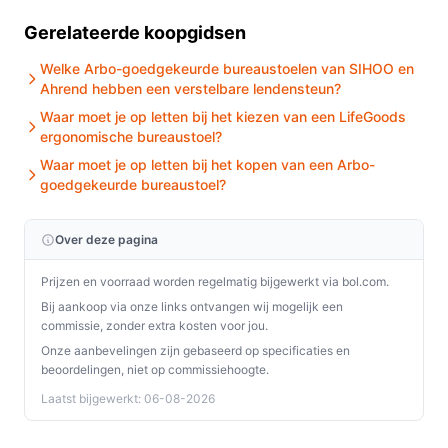
Ja, deze bureaustoel is perfect voor thuiswerk. De
verstelbaarheid en het ergonomische ontwerp zorgen
Gerelateerde koopgidsen
voor comfort tijdens lange werkuren.
Welke Arbo-goedgekeurde bureaustoelen van SIHOO en
Ahrend hebben een verstelbare lendensteun?
Wat zijn de belangrijkste verschillen met andere
Waar moet je op letten bij het kiezen van een LifeGoods
bureaustoelen?
ergonomische bureaustoel?
In vergelijking met andere modellen biedt de Ahrend
Waar moet je op letten bij het kopen van een Arbo-
2020 Verta een superior ergonomische ondersteuning
goedgekeurde bureaustoel?
en duurzame materialen, wat bijdraagt aan een
gezondere werkplek.
Over deze pagina
Conclusie
Prijzen en voorraad worden regelmatig bijgewerkt via bol.com.
Bij aankoop via onze links ontvangen wij mogelijk een
De Ahrend 2020 Verta bureaustoel is een uitstekende
commissie, zonder extra kosten voor jou.
keuze voor iedereen die langdurig comfortabel wil
Onze aanbevelingen zijn gebaseerd op specificaties en
zitten zonder in te boeten op stijl of duurzaamheid. Met
beoordelingen, niet op commissiehoogte.
zijn uitgebreide aanpassingsmogelijkheden en
Laatst bijgewerkt: 06-08-2026
ergonomische kenmerken, is deze stoel een
waardevolle aanvulling voor elke werkplek.