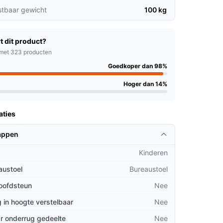
stbaar gewicht
100 kg
t dit product?
met 323 producten
Goedkoper dan 98%
Hoger dan 14%
aties
appen
Kinderen
austoel
Bureaustoel
hoofdsteun
Nee
 in hoogte verstelbaar
Nee
r onderrug gedeelte
Nee