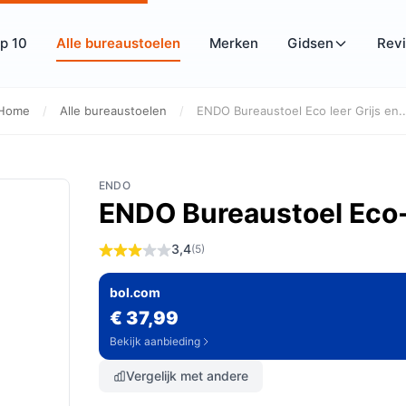
p 10
Alle bureaustoelen
Merken
Gidsen
Rev
Home
/
Alle bureaustoelen
/
ENDO Bureaustoel Eco leer Grijs en..
ENDO
ENDO Bureaustoel Eco-l
3,4
(5)
bol.com
€ 37,99
Bekijk aanbieding
Vergelijk met andere