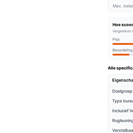
ling van de rugleuning of een ergonomisch
Max. bela
ogte 38–50 cm en zitdiepte 35 cm passen bij
 bureau.
Hoe scoor
Vergeleken 
Prijs
 het vijfsteronderstel met kleine wieltjes; dat
Beoordeling
nvoudig. De zithoogte is instelbaar, waardoor
oeit binnen de opgegeven hoogte van 38 tot
Alle specific
ppervlak dat zich anders voelt dan stof. De
leuning bijdraagt aan comfortabel zitten.
Eigensch
Doelgroep
Type bure
spunten:
Inclusief 
thoogte afstemmen op verschillende groeifases
Rugleuning
 en -breedte van 52 cm neemt de stoel
Verstelbaa