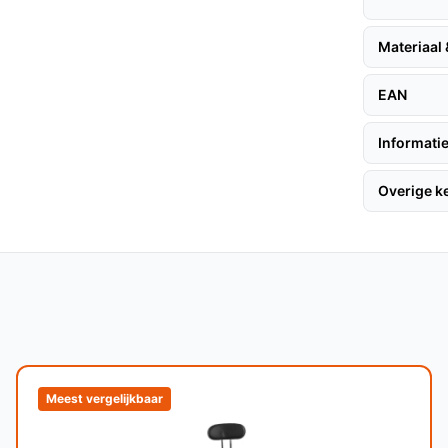
 kleine wieltjes en een stalen onderstel voor
Materiaal
rvlak.
EAN
Informatie
voor huiswerk of computergebruik.
Overige 
n, compact kinderzitje willen met een
tot 100 kg voldoende is.
p het volgende: als je een hoofdsteun, in
 onderruggedeelte nodig hebt, controleer dan
et.
Meest vergelijkbaar