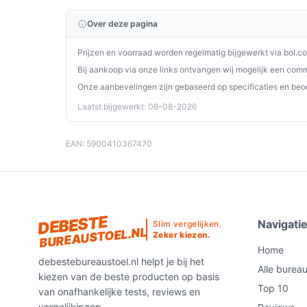
wielen of vloer te beperken.
Zorg dat de stoel in de laagste of hoogste p
Over deze pagina
zitten om schokken te vermijden.
Prijzen en voorraad worden regelmatig bijgewerkt via bol.c
Houd rekening met de maximale belasting van
Bij aankoop via onze links ontvangen wij mogelijk een commi
overbelasting te voorkomen.
Onze aanbevelingen zijn gebaseerd op specificaties en beo
Installatie & eerste gebruik
Laatst bijgewerkt: 06-08-2026
Plaatsing en eerste instellingen in hoofdlijnen:
instructie in elkaar, controleer na montage of het 
EAN: 5900410367470
in op de gewenste stand.
Concrete checks om te doen na uitpakken:
Controleer of het onderstel correct bevestig
DEBESTE
Navigati
Slim vergelijken.
onderdelen.
BUREAUSTOEL.NL
Zeker kiezen.
Stel de zithoogte in en controleer of de mi
Home
debestebureaustoel.nl helpt je bij het
overeenkomen met de specificatie.
Alle burea
kiezen van de beste producten op basis
Top 10
van onafhankelijke tests, reviews en
Specificaties in mensentaal
vergelijkingen.