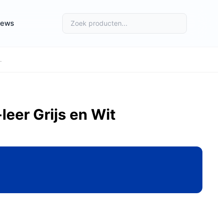
iews
.
eer Grijs en Wit