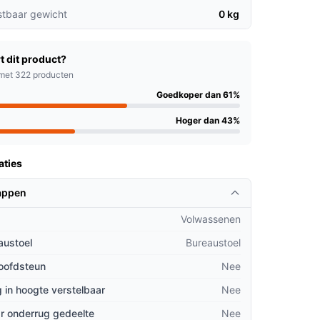
stbaar gewicht
0 kg
t dit product?
met 322 producten
Goedkoper dan 61%
Hoger dan 43%
aties
appen
Volwassenen
austoel
Bureaustoel
hoofdsteun
Nee
 in hoogte verstelbaar
Nee
r onderrug gedeelte
Nee