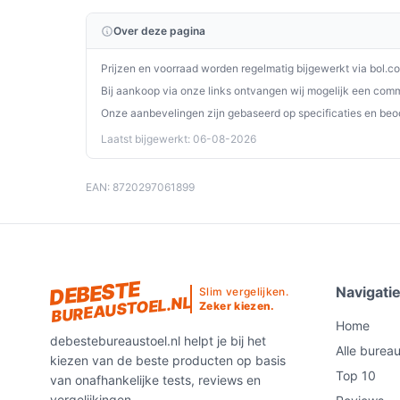
Conclusie
Over deze pagina
De ergonomische bureaustoel is een uitstekende
duurzaamheid zoekt tijdens lange uren van zitte
Prijzen en voorraad worden regelmatig bijgewerkt via bol.c
robuuste constructie is het een waardevolle aanvu
Bij aankoop via onze links ontvangen wij mogelijk een commi
Onze aanbevelingen zijn gebaseerd op specificaties en beo
Ontdek alle specificaties en vergelijk prijzen o
Laatst bijgewerkt: 06-08-2026
perfect past bij jouw behoeften!
EAN: 8720297061899
DEBESTE
Navigati
Slim vergelijken.
BUREAUSTOEL.NL
Zeker kiezen.
Home
debestebureaustoel.nl helpt je bij het
Alle burea
kiezen van de beste producten op basis
Top 10
van onafhankelijke tests, reviews en
vergelijkingen.