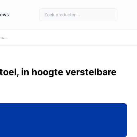
iews
rs...
el, in hoogte verstelbare