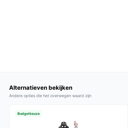
De eenvoud in gebruik en aanpassingsmoge
gebruiksvriendelijk, wat voordelen biedt in d
Door de duurzame materialen is deze stoel 
voor een uitstekende prijs-kwaliteitverhoudi
Gebruik & praktische tips
Om het meeste uit je ergonomische bureaustoel te
adviezen:
Installatie & setup
De stoel is eenvoudig te monteren. Volg deze stap
Alternatieven bekijken
Haak de poten in het onderstel.
Andere opties die het overwegen waard zijn
Bevestig de zitting aan het onderstel met de me
Stel de zithoogte in naar jouw voorkeur.
Test de stoel op stabiliteit voordat je deze volledi
Budgetkeuze
Specificaties in mensentaal