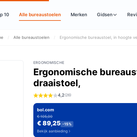
p 10
Alle bureaustoelen
Merken
Gidsen
Rev
me
/
Alle bureaustoelen
/
Ergonomische bureaustoel, in hoogte ve
ERGONOMISCHE
Ergonomische bureausto
draaistoel,
4,2
(26)
bol.com
€ 105,00
€ 89,25
-15%
Bekijk aanbieding