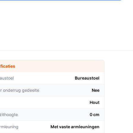
ficaties
austoel
Bureaustoel
ar onderrug gedeelte
Nee
Hout
zithoogte
0 cm
armleuning
Met vaste armleuningen