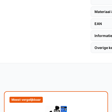
lijkheden maken deze stoel
agelijks gebruik.
Materiaal
ontworpen voor langdurig gebruik, wat zorgt
ng op lange termijn.
EAN
Informatie
 halen, volgen hier enkele praktische
Overige 
pen voor een vlotte installatie:
egeleverde schroeven.
g gebruikt.
Meest vergelijkbaar