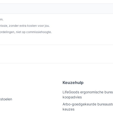
 keuze voor iedereen die comfort en
n. Met zijn aanpassingsmogelijkheden en
om.
lling op elk kantoor of thuiskantoor.
ssie, zonder extra kosten voor jou.
ordelingen, niet op commissiehoogte.
p debestebureaustoel.nl. Kies bewust wat
e
Keuzehulp
LifeGoods ergonomische burea
koopadvies
ustoelen
Arbo-goedgekeurde bureausto
keuzes