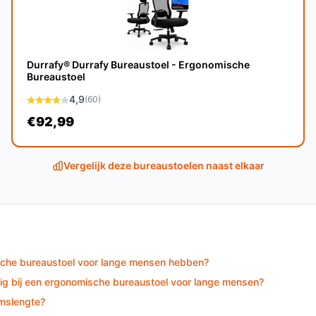
 een stijlvol uiterlijk.
mfortabel kunt zitten zonder je benen te
Durrafy® Durrafy Bureaustoel - Ergonomische
Bureaustoel
4,9
(60)
€92,99
dat deze bureaustoel jarenlang meegaat,
e.
Vergelijk deze bureaustoelen naast elkaar
en thuiskantoor en biedt de nodige
e bureaustoelen?
sche bureaustoel voor lange mensen hebben?
teit, gebruiksgemak en een aantrekkelijk
ig bij een ergonomische bureaustoel voor lange mensen?
ternatieven.
amslengte?