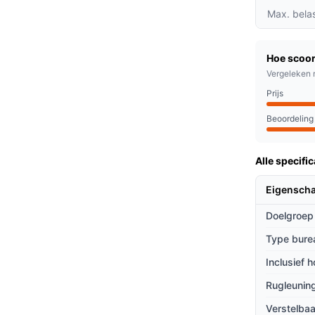
 zorgt voor een optimale ondersteuning van de
Max. bela
 biedt deze stoel aanpassingsmogelijkheden
Hoe scoor
r het geschikt is voor een breed scala aan
Vergeleken 
Prijs
 hoogwaardige materialen garanderen een
l langdurig meegaat.
Beoordeling
Alle specific
 lange uren achter de computer doorbrengen,
op kantoor. Het ergonomische ontwerp biedt
Eigensch
en ongemak te verminderen.
Doelgroep
ieven
Type bure
Inclusief 
n andere modellen op de markt?
Rugleuning
dezelfde prijsklasse, biedt deze stoel een
tie.
Verstelbaa