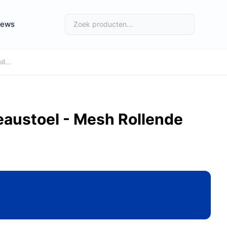
iews
l...
austoel - Mesh Rollende