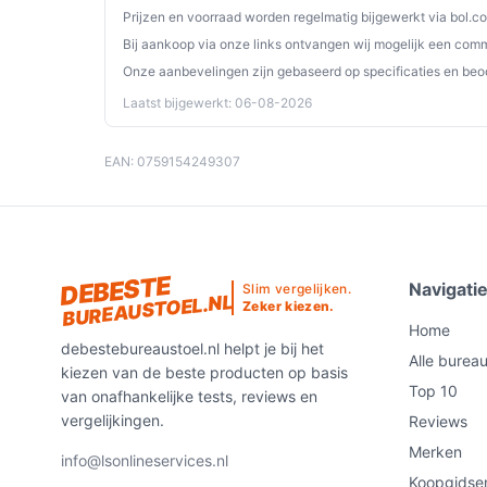
Prijzen en voorraad worden regelmatig bijgewerkt via bol.c
De Kantoor Mesh Bureaustoel is de perfecte keuz
Bij aankoop via onze links ontvangen wij mogelijk een commi
ondersteuning en aanpassingsmogelijkheden. Maa
Onze aanbevelingen zijn gebaseerd op specificaties en beo
deze veelzijdige en ergonomische stoel.
Laatst bijgewerkt: 06-08-2026
Ontdek alle specificaties en vergelijk prijzen o
perfect past bij jouw behoeften!
EAN: 0759154249307
DEBESTE
Navigati
Slim vergelijken.
BUREAUSTOEL.NL
Zeker kiezen.
Home
debestebureaustoel.nl helpt je bij het
Alle burea
kiezen van de beste producten op basis
Top 10
van onafhankelijke tests, reviews en
vergelijkingen.
Reviews
Merken
info@lsonlineservices.nl
Koopgidse