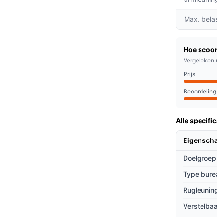
re lendensteun en rugleuning zorgen ervoor
Max. bela
lachten helpt voorkomen.
atische gasveer kun je de zithoogte
or de stoel voor bijna iedereen geschikt is.
Hoe scoor
 armleuningen bieden extra ondersteuning,
Vergeleken 
 spanning in je schouders.
Prijs
Beoordeling
 lange uren achter een bureau doorbrengen.
ssional die thuis werkt, of een gamer die
Alle specific
ersteuning die je nodig hebt.
Eigensch
ieven
Doelgroep
vergelijking met andere bureaustoelen?
Type bure
tot veel andere stoelen, vermindert het mesh
Rugleuning
tabel blijft, zelfs tijdens lange
Verstelbaa