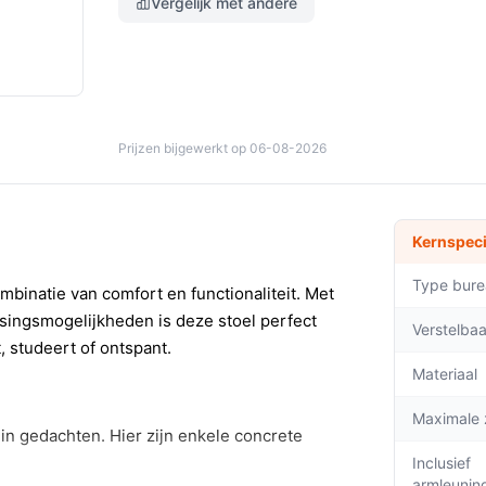
Vergelijk met andere
Prijzen bijgewerkt op 06-08-2026
Kernspeci
Type bure
binatie van comfort en functionaliteit. Met
singsmogelijkheden is deze stoel perfect
Verstelba
, studeert of ontspant.
Materiaal
Maximale 
in gedachten. Hier zijn enkele concrete
Inclusief
armleunin