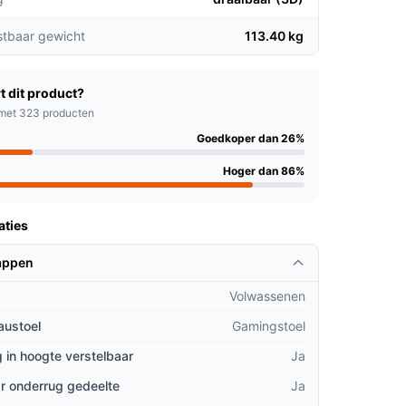
stbaar gewicht
113.40 kg
t dit product?
met 323 producten
Goedkoper dan 26%
Hoger dan 86%
aties
appen
Volwassenen
austoel
Gamingstoel
 in hoogte verstelbaar
Ja
r onderrug gedeelte
Ja