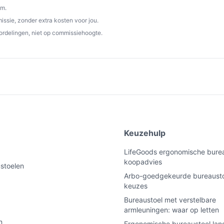
om.
e voor iedereen die op zoek is naar comfort,
ssie, zonder extra kosten voor jou.
k je werk- of studietijd aangenamer met
ordelingen, niet op commissiehoogte.
p debestebureaustoel.nl. Kies bewust wat
e
Keuzehulp
LifeGoods ergonomische burea
koopadvies
ustoelen
Arbo-goedgekeurde bureausto
keuzes
Bureaustoel met verstelbare
armleuningen: waar op letten
n
Ergonomische bureaustoel la