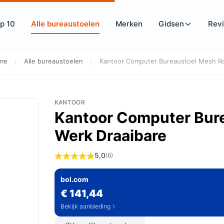
p 10
Alle bureaustoelen
Merken
Gidsen
Rev
me
/
Alle bureaustoelen
/
Kantoor Computer Bureaustoel Mesh Rol
KANTOOR
Kantoor Computer Bure
Werk Draaibare
5,0
(6)
bol.com
€ 141,44
Bekijk aanbieding