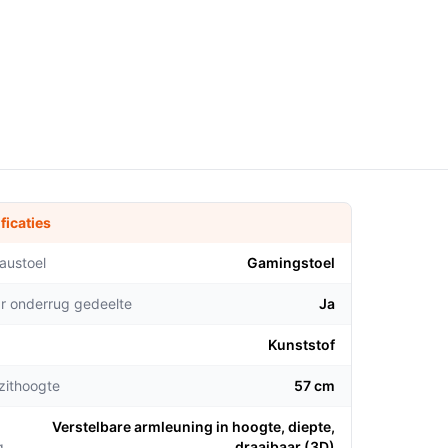
ficaties
austoel
Gamingstoel
ar onderrug gedeelte
Ja
Kunststof
zithoogte
57 cm
Verstelbare armleuning in hoogte, diepte,
g
draaibaar (3D)