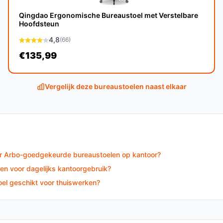
 een lichte maar stevige constructie.
Qingdao Ergonomische Bureaustoel met Verstelbare
hoek van de rugleuning aanpassen tussen 90
Hoofdsteun
en.
4,8
(66)
€135,99
ld 5 tot 10 jaar mee, afhankelijk van de
Vergelijk deze bureaustoelen naast elkaar
gamers dankzij de verstelbare functies en het
or Arbo-goedgekeurde bureaustoelen op kantoor?
e bureaustoelen?
n voor dagelijks kantoorgebruik?
el geschikt voor thuiswerken?
rstelbare armleuningen en ergonomische
 zijn klasse.