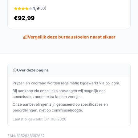
Ja, de ergonomische vorm en verstelbaarheid maken
4,9
het comfortabel voor langdurig gebruik, ideaal voor
(60)
drukke dagen in de salon.
€92,99
Wat zijn de belangrijkste verschillen met andere
kapperskrukken?
Vergelijk deze bureaustoelen naast elkaar
Deze kruk biedt een unieke combinatie van comfort,
verstelbaarheid en wendbaarheid, wat niet altijd te
vinden is bij andere modellen in dezelfde prijsklasse.
Over deze pagina
Conclusie
Prijzen en voorraad worden regelmatig bijgewerkt via bol.com.
De Kapperskruk Zwart is een must-have voor elke
Bij aankoop via onze links ontvangen wij mogelijk een
professional in de beauty-industrie. Met zijn verstelbare
commissie, zonder extra kosten voor jou.
hoogte, comfortabele zitting en duurzame materialen,
Onze aanbevelingen zijn gebaseerd op specificaties en
biedt deze kruk alles wat je nodig hebt voor een
beoordelingen, niet op commissiehoogte.
efficiënte werkdag.
Laatst bijgewerkt: 07-08-2026
Ontdek alle specificaties en vergelijk prijzen op
EAN: 6152936692652
debestebureaustoel.nl. Kies bewust wat perfect past