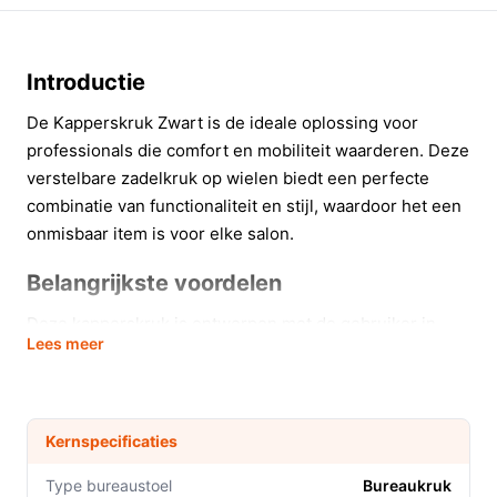
Introductie
De Kapperskruk Zwart is de ideale oplossing voor
professionals die comfort en mobiliteit waarderen. Deze
verstelbare zadelkruk op wielen biedt een perfecte
combinatie van functionaliteit en stijl, waardoor het een
onmisbaar item is voor elke salon.
Belangrijkste voordelen
Deze kapperskruk is ontworpen met de gebruiker in
Lees meer
gedachten en biedt meerdere voordelen:
Verstelbare zithoogte (43-54 cm) voor een
optimale werkhouding, wat resulteert in minder
Kernspecificaties
belasting van de rug en benen.
Draaibaar ontwerp voor maximale flexibiliteit,
Type bureaustoel
Bureaukruk