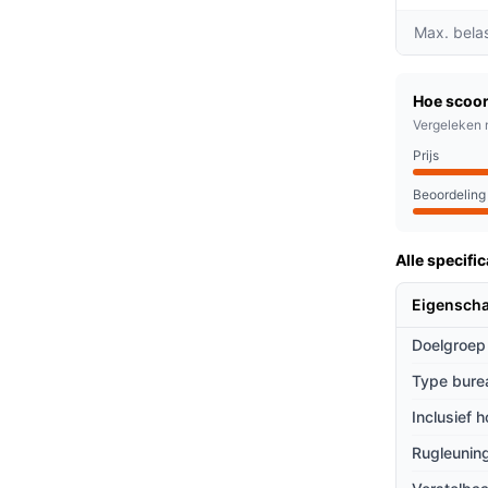
je om rechtop te zitten, wat de ruggezondheid
Max. bela
ogte van 57 tot 82 cm, is deze kruk ideaal
Hoe scoor
ureaus en hoge vergadertafels.
Vergeleken 
de kruk stimuleert actieve beweging, wat
Prijs
 het verminderen van rugklachten.
Beoordeling
e lange uren achter een bureau doorbrengen.
Alle specific
illen staan en zitten, evenals voor
ren voor comfort en gezondheid.
Eigensch
Doelgroep
ieven
Type bure
 betere keuze dan andere bureaustoelen?
Inclusief 
van dual density foam biedt een uniek comfort
Rugleuning