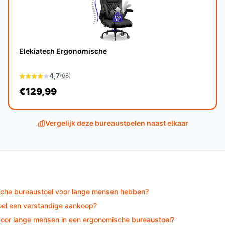
eriaal is de levensduur van de Leitz Ergo
aal gebruik.
Elekiatech Ergonomische
4,7
(68)
 met sta-bureaus, dankzij de verstelbare
€129,99
ionele bureaustoelen?
Vergelijk deze bureaustoelen naast elkaar
evordert deze kruk een actieve zithouding en
het voorkomen van pijn en ongemak.
nde keuze voor iedereen die actief en
sche bureaustoel voor lange mensen hebben?
comfort en ondersteuning, ongeacht je
oel een verstandige aankoop?
 voor lange mensen in een ergonomische bureaustoel?