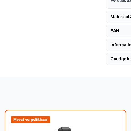
Verstelbaa
akkelijk te verplaatsen, ideaal voor flexibele
gonomische ontwerp zorgen ervoor dat je deze
Materiaal
t te verliezen.
EAN
Informatie
 te halen, volg deze tips:
Overige 
 de hoogte met de hendel aan de zijkant om
ruk stabiel staat voordat je gaat zitten.
vige en duurzame constructie.
de zitting ontworpen om comfortabel te zijn,
Meest vergelijkbaar