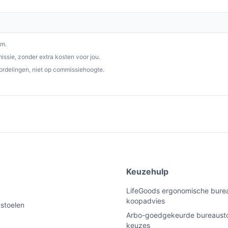
p debestebureaustoel.nl. Kies bewust wat
om.
ssie, zonder extra kosten voor jou.
ordelingen, niet op commissiehoogte.
e
Keuzehulp
LifeGoods ergonomische burea
koopadvies
ustoelen
Arbo-goedgekeurde bureausto
keuzes