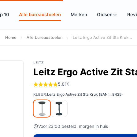
p 10
Alle bureaustoelen
Merken
Gidsen
Rev
Home
/
Alle bureaustoelen
/
Leitz Ergo Active Zit Sta Kruk...
LEITZ
Leitz Ergo Active Zit S
5,0
(3)
KLEUR:
Leitz Ergo Active Zit Sta Kruk (EAN: ...8425)
Voor 23:00 besteld, morgen in huis