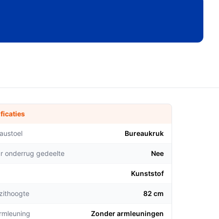
ficaties
austoel
Bureaukruk
ar onderrug gedeelte
Nee
Kunststof
zithoogte
82 cm
armleuning
Zonder armleuningen