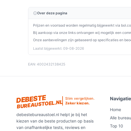
Ontdek alle specificaties en vergelijk prijzen o
perfect past bij jouw behoeften!
Over deze pagina
Prijzen en voorraad worden regelmatig bijgewerkt via bol.c
Bij aankoop via onze links ontvangen wij mogelijk een commi
Onze aanbevelingen zijn gebaseerd op specificaties en beo
Laatst bijgewerkt: 09-08-2026
EAN: 4002432138425
DEBESTE
Navigati
Slim vergelijken.
BUREAUSTOEL.NL
Zeker kiezen.
Home
debestebureaustoel.nl helpt je bij het
Alle burea
kiezen van de beste producten op basis
Top 10
van onafhankelijke tests, reviews en