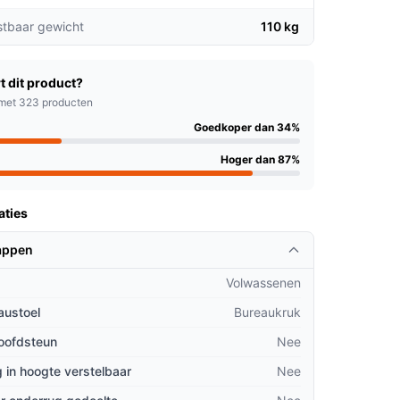
stbaar gewicht
110 kg
t dit product?
met 323 producten
Goedkoper dan 34%
Hoger dan 87%
aties
appen
Volwassenen
austoel
Bureaukruk
hoofdsteun
Nee
 in hoogte verstelbaar
Nee