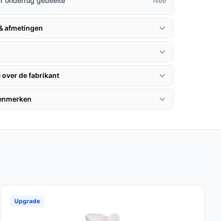
r onderrug gedeelte
Nee
 & afmetingen
 over de fabrikant
kenmerken
Upgrade