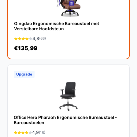
onderscheiden deze stoel van standaard modellen,
bovendien biedt het een betere ondersteuning voor een
langere zitperiode.
Qingdao Ergonomische Bureaustoel met
Verstelbare Hoofdsteun
Conclusie
4,8
(66)
De Nancy's Luxe Bureaustoel combineert elegantie met
€135,99
comfort, waardoor het een uitstekende keuze is voor
zowel thuis als op kantoor. Kies voor stijl en
functionaliteit met deze prachtige bureaustoel!
Upgrade
Ontdek alle specificaties en vergelijk prijzen op
debestebureaustoel.nl. Kies bewust wat perfect past
bij jouw behoeften!
Office Hero Pharaoh Ergonomische Bureaustoel -
Bureaustoelen
4,9
(16)