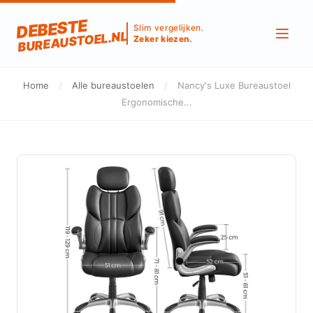
DEBESTE
Slim vergelijken.
BUREAUSTOEL.NL
Zeker kiezen.
Home
/
Alle bureaustoelen
/
Nancy's Luxe Bureaustoel
Ergonomische...