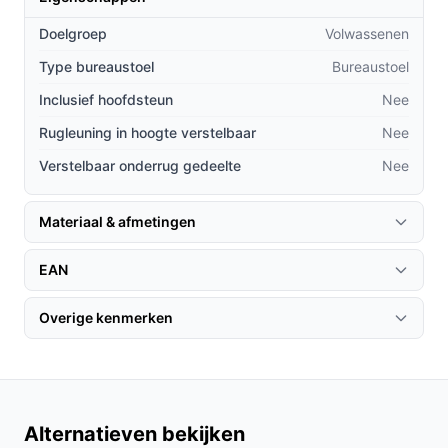
voor extra veiligheid en comfort, in tegenstelling
tot goedkopere modellen.
Doelgroep
Volwassenen
De draaibare functie vergemakkelijkt beweging en
Type bureaustoel
Bureaustoel
toegang tot je werkruimte, iets wat bij veel andere
Inclusief hoofdsteun
Nee
stoelen ontbreekt.
Rugleuning in hoogte verstelbaar
Nee
Gebruik & praktische tips
Verstelbaar onderrug gedeelte
Nee
Om het meeste uit je Nancy's Luxe Bureaustoel te halen,
volg deze tips:
Materiaal & afmetingen
Installatie & setup
EAN
Het monteren van de stoel is eenvoudig. Volg de
bijgeleverde instructies stap voor stap en zorg ervoor
Overige kenmerken
dat je de zithoogte aanpast aan jouw voorkeur voor
optimaal comfort.
Specificaties in mensentaal
Alternatieven bekijken
Zitdiepte van 50 cm: Dit zorgt voor een goede