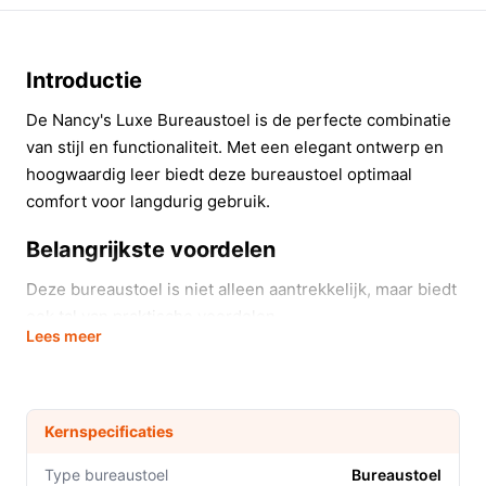
Introductie
De Nancy's Luxe Bureaustoel is de perfecte combinatie
van stijl en functionaliteit. Met een elegant ontwerp en
hoogwaardig leer biedt deze bureaustoel optimaal
comfort voor langdurig gebruik.
Belangrijkste voordelen
Deze bureaustoel is niet alleen aantrekkelijk, maar biedt
ook tal van praktische voordelen.
Lees meer
Comfortabele zitdiepte van 50 cm, ideaal voor
lange werkdagen.
Verstelbare zithoogte van 42 tot 52 cm, waardoor
Kernspecificaties
je de stoel gemakkelijk aan jouw lichaam kunt
aanpassen.
Type bureaustoel
Bureaustoel