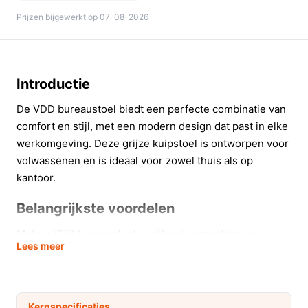
Prijzen bijgewerkt op 07-08-2026
Introductie
De VDD bureaustoel biedt een perfecte combinatie van
comfort en stijl, met een modern design dat past in elke
werkomgeving. Deze grijze kuipstoel is ontworpen voor
volwassenen en is ideaal voor zowel thuis als op
kantoor.
Belangrijkste voordelen
Met de VDD bureaustoel profiteert u van diverse
Lees meer
praktische voordelen die uw dagelijkse werkzaamheden
aangenamer maken:
De zachte stof zorgt voor een comfortabele
Kernspecificaties