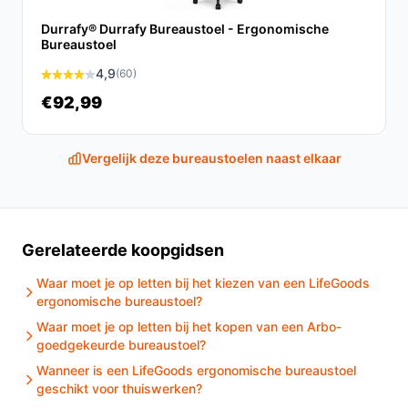
Durrafy® Durrafy Bureaustoel - Ergonomische
Conclusie
Bureaustoel
De VDD bureaustoel is een uitstekende keuze voor
4,9
(60)
iedereen die op zoek is naar een comfortabele en
€92,99
functionele stoel voor dagelijks gebruik. Met zijn
moderne uitstraling en praktische voordelen is deze
Vergelijk deze bureaustoelen naast elkaar
stoel een waardevolle aanvulling op uw werkruimte.
Ontdek alle specificaties en vergelijk prijzen op
debestebureaustoel.nl. Kies bewust wat perfect past
bij jouw behoeften!
Gerelateerde koopgidsen
Waar moet je op letten bij het kiezen van een LifeGoods
ergonomische bureaustoel?
Waar moet je op letten bij het kopen van een Arbo-
goedgekeurde bureaustoel?
Wanneer is een LifeGoods ergonomische bureaustoel
geschikt voor thuiswerken?