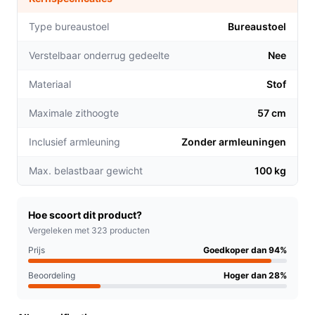
zitervaring, waardoor u urenlang achter uw bureau
kunt werken zonder ongemakken.
Type bureaustoel
Bureaustoel
Dankzij de wieltjes is de stoel eenvoudig te
Verstelbaar onderrug gedeelte
Nee
verplaatsen, wat ideaal is voor flexibele
werkplekken of vergaderruimtes.
Materiaal
Stof
De in hoogte verstelbare zitting (met een bereik
van 47 cm tot 57 cm) maakt het mogelijk om de
Maximale zithoogte
57 cm
stoel aan te passen aan uw persoonlijke voorkeur.
Inclusief armleuning
Zonder armleuningen
Voor welke doelgroep?
Max. belastbaar gewicht
100 kg
Deze bureaustoel is perfect voor volwassenen die lange
uren aan een bureau doorbrengen. Of u nu een student
bent die thuis studeert, een professional die vanuit huis
Hoe scoort dit product?
werkt, of iemand die regelmatig aan vergaderingen
Vergeleken met 323 producten
deelneemt, de VDD bureaustoel biedt de juiste
Prijs
Goedkoper dan 94%
ondersteuning en comfort.
Beoordeling
Hoger dan 28%
Praktische voordelen t.o.v. alternatieven