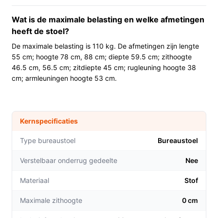
Deze stoel past bij volwassenen die een stoffige
Wat is de maximale belasting en welke afmetingen
bureaustoel willen met een diepe zitting en eenvoudige
heeft de stoel?
instelmogelijkheden. Handig voor thuiswerkers,
De maximale belasting is 110 kg. De afmetingen zijn lengte
kantoren met standaardwerkplekken en wie een
55 cm; hoogte 78 cm, 88 cm; diepte 59.5 cm; zithoogte
neutrale beige look zoekt. De maximale belasting is 110
46.5 cm, 56.5 cm; zitdiepte 45 cm; rugleuning hoogte 38
kg; houd hier rekening mee.
cm; armleuningen hoogte 53 cm.
Voor wie is dit minder geschikt?
Als je een hoofdsteun, een in hoogte verstelbare
Kernspecificaties
rugleuning, verstelbaar lendensteun of uitgebreide
ergonomische instellingen nodig hebt, dan is dit model
Type bureaustoel
Bureaustoel
minder geschikt. Controleer in de specificaties of de
zithoogte en de afmetingen (zithoogte 46,5–56,5 cm;
Verstelbaar onderrug gedeelte
Nee
zitdiepte 45 cm; rughoogte 38 cm) passen bij jouw
Materiaal
Stof
lichaam en bureau.
Maximale zithoogte
0 cm
Praktisch t.o.v. alternatieven