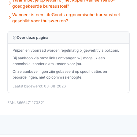
Is dit geschikt voor thuisgebruik / intensief gebruik /
goedgekeurde bureaustoel?
dagelijks gebruik?
Wanneer is een LifeGoods ergonomische bureaustoel
geschikt voor thuiswerken?
De stoel is bedoeld voor binnengebruik en heeft
eigenschappen geschikt voor dagelijks thuis- of
kantoorgebruik, mits jouw lichaamsmaten en
Over deze pagina
werkpatroon overeenkomen met de specificaties.
Prijzen en voorraad worden regelmatig bijgewerkt via bol.com.
Controleer de zithoogte, zitdiepte en de afwezigheid
Bij aankoop via onze links ontvangen wij mogelijk een
van een verstelbare rugleuning als je langdurig en
commissie, zonder extra kosten voor jou.
intensief ergonomische aanpassingen nodig hebt.
Onze aanbevelingen zijn gebaseerd op specificaties en
beoordelingen, niet op commissiehoogte.
Waar moet ik op letten bij onderhoud?
Laatst bijgewerkt: 08-08-2026
Controleer regelmatig bevestigingen en wieltjes. Reinig
de stof volgens de instructies van de fabrikant;
EAN: 3666471173321
verwijder losse vervuiling met een stofzuiger en kijk na
welke reinigingsmiddelen geschikt zijn voor polyester.
Wat is de belangrijkste afweging bij dit type product?
De hoofdkeuze is: wil je een eenvoudige, comfortabele