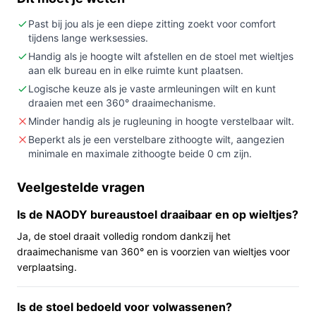
met diepte van 45 cm en vaste armleuningen nodig
hebt voor thuis of een kantoorruimte en je
Past bij jou als je een diepe zitting zoekt voor comfort
maximaal 110 kg weegt.
tijdens lange werksessies.
Niet kopen als:
je een hoofdsteun, verstelbare
Handig als je hoogte wilt afstellen en de stoel met wieltjes
aan elk bureau en in elke ruimte kunt plaatsen.
rugleuning of verstelbaar onderruggedeelte nodig
Logische keuze als je vaste armleuningen wilt en kunt
hebt — deze functies ontbreken.
draaien met een 360° draaimechanisme.
Belangrijkste check:
controleer of de zithoogte
Minder handig als je rugleuning in hoogte verstelbaar wilt.
(46,5–56,5 cm) en de zitdiepte (45 cm) passen bij
Beperkt als je een verstelbare zithoogte wilt, aangezien
jouw lichaam en bureauhoogte.
minimale en maximale zithoogte beide 0 cm zijn.
Wat je in de praktijk merkt
Veelgestelde vragen
In dagelijks gebruik levert deze stoel een diepe zitting
Is de NAODY bureaustoel draaibaar en op wieltjes?
en standaard stoffering (100% polyester). De stoel
roteert volledig rond en heeft wieltjes, wat verplaatsen
Ja, de stoel draait volledig rondom dankzij het
draaimechanisme van 360° en is voorzien van wieltjes voor
binnen een werkruimte vergemakkelijkt. De zitting en
verplaatsing.
rug hebben schuimvulling; de fabrikant noemt
specifieke dichtheden voor zit- en rugvulling. Er is geen
hoofdsteun en de rugleuning is niet in hoogte
Is de stoel bedoeld voor volwassenen?