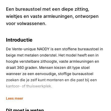
Een bureaustoel met een diepe zitting,
wieltjes en vaste armleuningen, ontworpen
voor volwassenen.
Introductie
De Vente-unique NAODY is een stoffene bureaustoel in
beige met metalen onderstel. Het model heeft een in
hoogte verstelbare zithoogte, vaste armleuningen en
draait 360 graden. Mensen kiezen dit type stoel
wanneer ze een eenvoudige, stoffige bureaustoel
zoeken die je zelf kunt monteren en die past bij een
kantoor- of thuiswerkplek.
In 20 seconden beslissen
Lees meer
Kopen als:
je een betaalbare, stoffige bureaustoel
Dit moet je weten