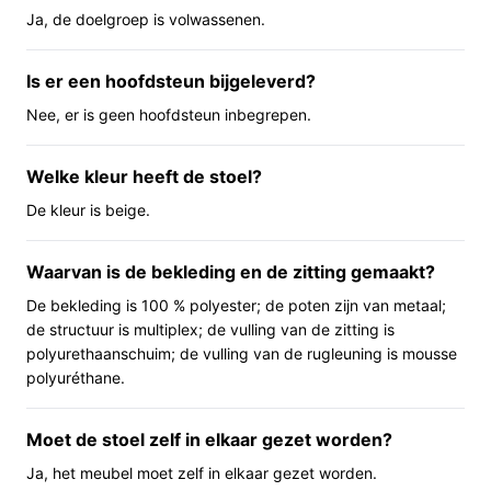
verstelbaar, dus je houding wordt vooral door zithoogte
Ja, de doelgroep is volwassenen.
en de vaste armleuningen beïnvloed.
Is er een hoofdsteun bijgeleverd?
Belangrijkste voordelen
Nee, er is geen hoofdsteun inbegrepen.
Praktische pluspunten die direct merkbaar zijn tijdens
gebruik.
Welke kleur heeft de stoel?
Comfortabele diepe zitting die ruimte biedt om
De kleur is beige.
achterover te leunen of van positie te veranderen
zonder onmiddellijk van de stoel te schuiven.
Waarvan is de bekleding en de zitting gemaakt?
Vaste armleuningen geven ondersteuning bij typen
De bekleding is 100 % polyester; de poten zijn van metaal;
en ontspannen van schouders bij korte tot
de structuur is multiplex; de vulling van de zitting is
middellange werksessies.
polyurethaanschuim; de vulling van de rugleuning is mousse
Mobiel en wendbaar dankzij 360°
polyuréthane.
draaimechanisme en wieltjes; handig als je vaak
naar documenten of randapparatuur naast je
Moet de stoel zelf in elkaar gezet worden?
bureaublad reikt.
Ja, het meubel moet zelf in elkaar gezet worden.
Voor wie is dit geschikt?