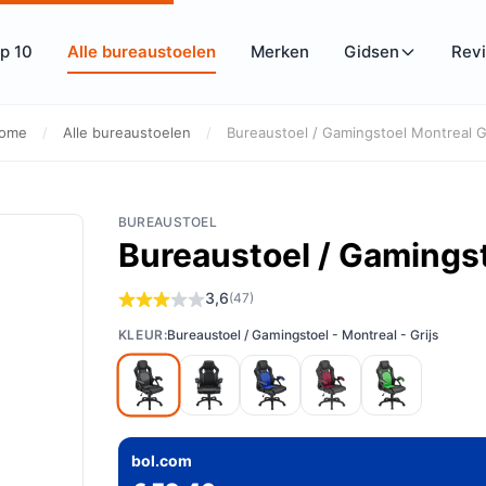
p 10
Alle bureaustoelen
Merken
Gidsen
Rev
ome
/
Alle bureaustoelen
/
Bureaustoel / Gamingstoel Montreal G.
BUREAUSTOEL
Bureaustoel / Gamingsto
3,6
(47)
KLEUR:
Bureaustoel / Gamingstoel - Montreal - Grijs
bol.com