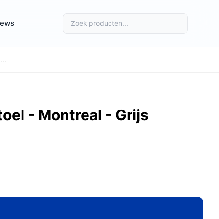
iews
..
el - Montreal - Grijs