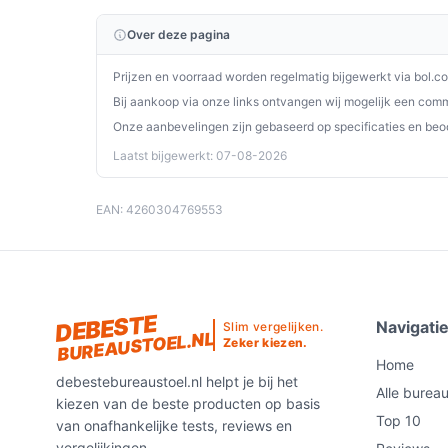
perfect past bij jouw behoeften!
Over deze pagina
Prijzen en voorraad worden regelmatig bijgewerkt via bol.c
Bij aankoop via onze links ontvangen wij mogelijk een commi
Onze aanbevelingen zijn gebaseerd op specificaties en beo
Laatst bijgewerkt: 07-08-2026
EAN: 4260304769553
DEBESTE
Navigati
Slim vergelijken.
BUREAUSTOEL.NL
Zeker kiezen.
Home
debestebureaustoel.nl helpt je bij het
Alle burea
kiezen van de beste producten op basis
Top 10
van onafhankelijke tests, reviews en
vergelijkingen.