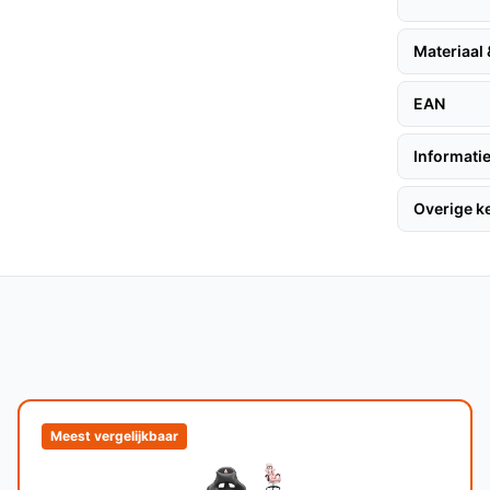
dere gamingstoelen biedt de Montreal
prijs.
Materiaal
EAN
, zijn hier enkele tips:
Informatie
Overige 
nstructies. Volg deze stappen om de stoel
dat je de juiste zithoogte instelt voor
uitstraling en gemakkelijk te reinigen is.
mte voor een comfortabele zitpositie, wat
puter.
Meest vergelijkbaar