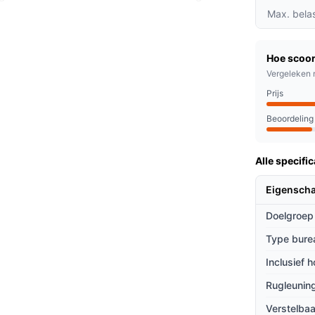
ouding.
Max. bela
 je nu huiswerk maakt of een marathon
d het gewenste comfort.
Hoe scoor
n 46 tot 56 cm kun je de stoel eenvoudig
Vergeleken 
e zithouding.
Prijs
Beoordeling
en tieners die veel tijd achter de computer
ming, deze stoel past zich aan hun behoeften
Alle specific
Eigensch
ieven
Doelgroep
 andere bureaustoelen?
Type bure
t de stoel een modern uiterlijk dat
Inclusief 
Rugleuning
e ergonomische zitting en de hoofdsteun kun
Verstelbaa
sies.