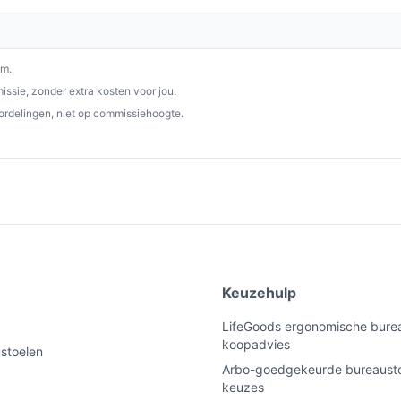
om.
ssie, zonder extra kosten voor jou.
ordelingen, niet op commissiehoogte.
e
Keuzehulp
LifeGoods ergonomische burea
koopadvies
ustoelen
Arbo-goedgekeurde bureausto
keuzes