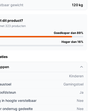
stbaar gewicht
120 kg
t dit product?
met 323 producten
Goedkoper dan 89%
Hoger dan 16%
aties
appen
Kinderen
austoel
Gamingstoel
hoofdsteun
Ja
 in hoogte verstelbaar
Nee
r onderrug gedeelte
Nee