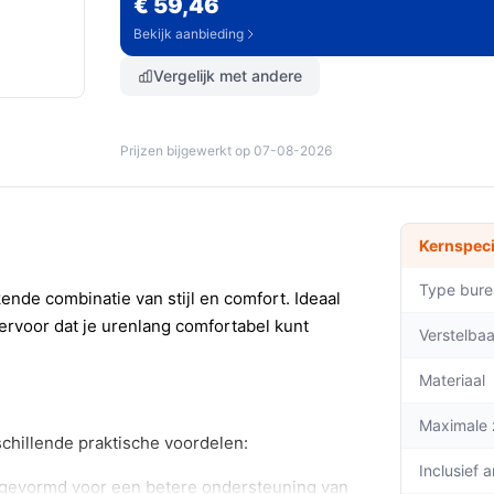
€ 59,46
Bekijk aanbieding
Vergelijk met andere
Prijzen bijgewerkt op 07-08-2026
Kernspeci
Type bure
ende combinatie van stijl en comfort. Ideaal
 ervoor dat je urenlang comfortabel kunt
Verstelba
Materiaal
Maximale 
schillende praktische voordelen:
Inclusief 
l gevormd voor een betere ondersteuning van