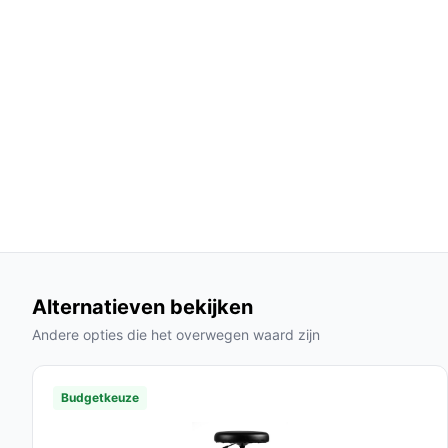
Betaalbaarheid: In vergelijking met veel an
uitstekende kwaliteit voor een aantrekkelijke 
Gebruik & praktische tips
Om het meeste uit je Montreal gamingstoel te halen
Installatie & setup
De stoel wordt geleverd met duidelijke montage-i
snel en eenvoudig in elkaar te zetten. Zorg ervoor 
maximaal comfort.
Specificaties in mensentaal
Alternatieven bekijken
Materiaal: Kunstleer, wat zorgt voor een luxe 
Andere opties die het overwegen waard zijn
Zitdiepte van 47 cm: Dit biedt voldoende rui
essentieel is voor lange uren achter de com
Budgetkeuze
Veelgestelde vragen