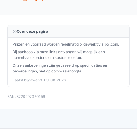
aanpassingsmogelijkheden en stijlvolle ontwerp, is deze
tabouret de perfecte aanvulling voor elke werkplek of
thuisomgeving.
Ontdek alle specificaties en vergelijk prijzen op
Over deze pagina
debestebureaustoel.nl. Kies bewust wat perfect past
Prijzen en voorraad worden regelmatig bijgewerkt via bol.com.
bij jouw behoeften!
Bij aankoop via onze links ontvangen wij mogelijk een
commissie, zonder extra kosten voor jou.
Onze aanbevelingen zijn gebaseerd op specificaties en
beoordelingen, niet op commissiehoogte.
Laatst bijgewerkt: 09-08-2026
EAN: 8720297320156