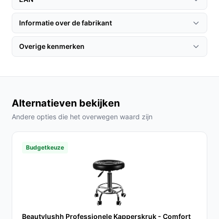
Verbind de zitting met het verchroomde onderstel.
Informatie over de fabrikant
Zet de wielen in de daarvoor bestemde openingen.
Stel de zithoogte in op jouw voorkeur door de hendel te
Overige kenmerken
gebruiken.
Specificaties in mensentaal
Materiaal:
Kunstleer – Dit geeft een luxe uitstraling
Alternatieven bekijken
en is gemakkelijk te onderhouden.
Andere opties die het overwegen waard zijn
Zitdiepte:
36 cm – Dit biedt voldoende
ondersteuning voor langdurig zitten.
Verstelbare zithoogte:
55 cm tot 67 cm – Geschikt
Budgetkeuze
voor verschillende gebruikers en werkhoogtes.
Veelgestelde vragen
Hoe lang gaat dit product mee?
Met de juiste zorg en regelmatig onderhoud kan de Giga
Beautylushh Professionele Kapperskruk - Comfort