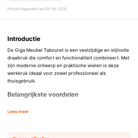
Prijzen bijgewerkt op 09-08-2026
Introductie
De Giga Meubel Tabouret is een veelzijdige en stijlvolle
draaikruk die comfort en functionaliteit combineert. Met
zijn moderne ontwerp en praktische wielen is deze
werkkruk ideaal voor zowel professioneel als
thuisgebruik.
Belangrijkste voordelen
Deze tabouret biedt tal van voordelen die bijdragen aan
Lees meer
een efficiënte werkomgeving.
Traploze zithoogte verstelling van 55 cm tot 67 cm,
perfect voor verschillende lichaamstypes.