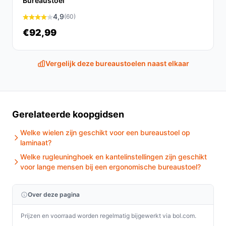
Bureaustoel
4,9
(60)
Conclusie
€92,99
De Dunimed Tabouret is een praktische en
ergonomische werkkruk die een uitstekende
Vergelijk deze bureaustoelen naast elkaar
ondersteuning biedt voor langdurig gebruik. Of je nu
thuis werkt of in een professionele omgeving, deze kruk
helpt je een comfortabele en gezonde werkhouding aan
te nemen.
Gerelateerde koopgidsen
Ontdek alle specificaties en vergelijk prijzen op
Welke wielen zijn geschikt voor een bureaustoel op
debestebureaustoel.nl. Kies bewust wat perfect past
laminaat?
bij jouw behoeften!
Welke rugleuninghoek en kantelinstellingen zijn geschikt
voor lange mensen bij een ergonomische bureaustoel?
Over deze pagina
Prijzen en voorraad worden regelmatig bijgewerkt via bol.com.