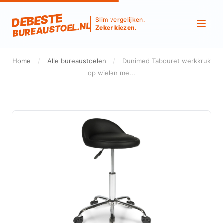
DEBESTE
Slim vergelijken.
BUREAUSTOEL.NL
Zeker kiezen.
Home
/
Alle bureaustoelen
/
Dunimed Tabouret werkkruk
op wielen me...