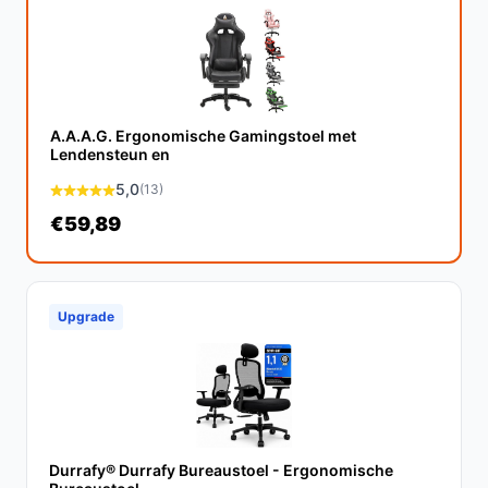
Veelgestelde vragen
Hoe lang gaat dit product mee?
De Dunimed Tabouret is ontworpen voor intensief
gebruik en kan bij goed onderhoud meerdere jaren
A.A.A.G. Ergonomische Gamingstoel met
Lendensteun en
meegaan, afhankelijk van de frequentie van gebruik.
5,0
(13)
Is dit geschikt voor een thuiskantoor?
€59,89
Zeker! De Tabouret is perfect voor een thuiskantoor,
vooral voor mensen die afwisselend willen zitten en
staan tijdens het werken.
Upgrade
Wat zijn de belangrijkste verschillen met andere
bureaustoelen?
In tegenstelling tot traditionele bureaustoelen is de
Tabouret ontworpen voor flexibiliteit en mobiliteit, wat
het een uitstekende keuze maakt voor dynamische
Durrafy® Durrafy Bureaustoel - Ergonomische
werkplekken.