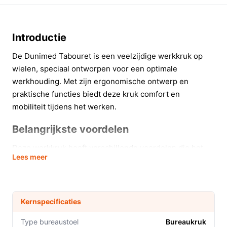
Introductie
De Dunimed Tabouret is een veelzijdige werkkruk op
wielen, speciaal ontworpen voor een optimale
werkhouding. Met zijn ergonomische ontwerp en
praktische functies biedt deze kruk comfort en
mobiliteit tijdens het werken.
Belangrijkste voordelen
Deze werkkruk heeft verschillende voordelen die het
Lees meer
een waardevolle aanvulling maken op iedere werkplek:
Verstelbare zithoogte:
Met een minimale
zithoogte van 49 cm en een maximale zithoogte
Kernspecificaties
van 64 cm, kan de Tabouret eenvoudig worden
aangepast aan jouw persoonlijke voorkeur, wat
Type bureaustoel
Bureaukruk