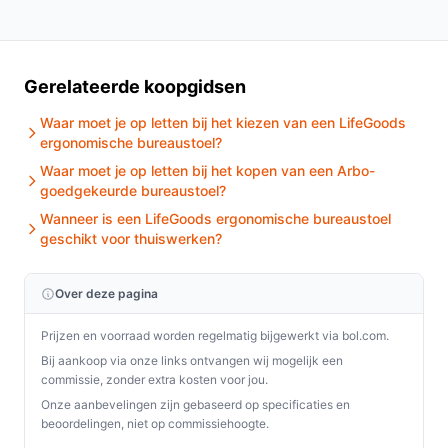
naar een combinatie van stijl, comfort en functionaliteit.
Met zijn ruimtebesparende ontwerp en flexibele
mogelijkheden is deze stoel een waardevolle
Gerelateerde koopgidsen
toevoeging aan elke werkplek.
Waar moet je op letten bij het kiezen van een LifeGoods
Ontdek alle specificaties en vergelijk prijzen op
ergonomische bureaustoel?
debestebureaustoel.nl. Kies bewust wat perfect past
Waar moet je op letten bij het kopen van een Arbo-
bij jouw behoeften!
goedgekeurde bureaustoel?
Wanneer is een LifeGoods ergonomische bureaustoel
geschikt voor thuiswerken?
Over deze pagina
Prijzen en voorraad worden regelmatig bijgewerkt via bol.com.
Bij aankoop via onze links ontvangen wij mogelijk een
commissie, zonder extra kosten voor jou.
Onze aanbevelingen zijn gebaseerd op specificaties en
beoordelingen, niet op commissiehoogte.