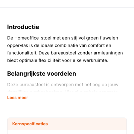
Introductie
De Homeoffice-stoel met een stijlvol groen fluwelen
oppervlak is de ideale combinatie van comfort en
functionaliteit. Deze bureaustoel zonder armleuningen
biedt optimale flexibiliteit voor elke werkruimte.
Belangrijkste voordelen
Deze bureaustoel is ontworpen met het oog op jouw
dagelijkse werkbehoeften. Hier zijn enkele concrete
Lees meer
voordelen:
Ruimtebesparend ontwerp:
Zonder armleuningen
past deze stoel perfect onder elk bureau of make-
Kernspecificaties
uptafel, ideaal voor kleinere ruimtes.